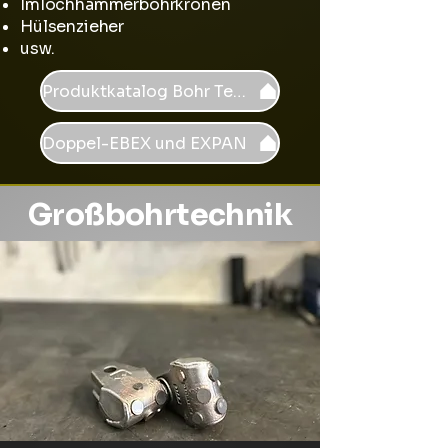
Imlochhammerbohrkronen
Hülsenzieher
usw.
Produktkatalog Bohr Tech
Doppel-EBEX und EXPAN
Großbohrtechnik