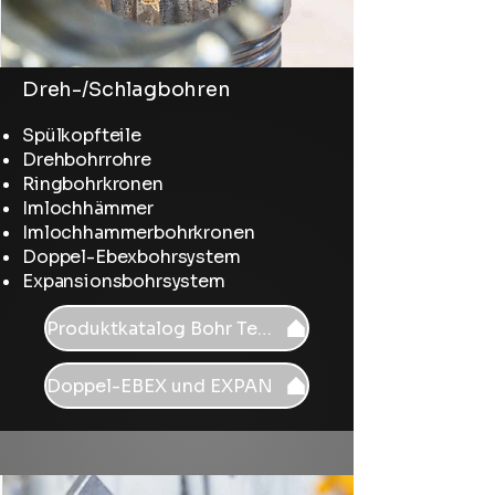
Dreh-/Schlagbohren
Spülkopfteile
Drehbohrrohre
Ringbohrkronen
Imlochhämmer
Imlochhammerbohrkronen
Doppel-Ebexbohrsystem
Expansionsbohrsystem
Produktkatalog Bohr Tech
Doppel-EBEX und EXPAN