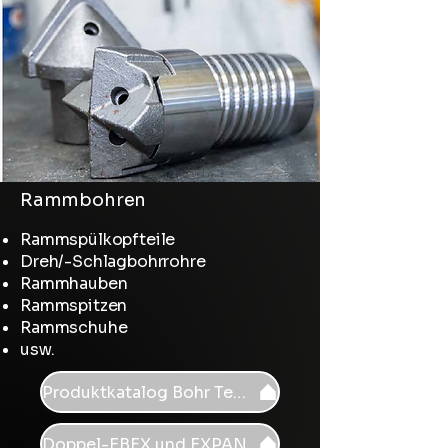
Rammbohren
Rammspülkopfteile
Dreh/-Schlagbohrrohre
Rammhauben
Rammspitzen
Rammschuhe
usw.
Produktkatalog Bohr Tech
Doppel-EBEX und EXPAN